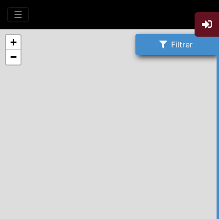
☰
+
Filtrer
−