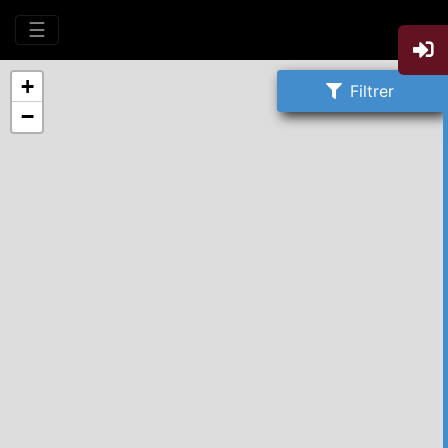
☰
+
Filtrer
−